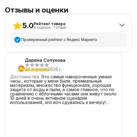
Отзывы и оценки
5.0
Рейтинг товара
6
оценок
·
1
отзыв
Проверенный рейтинг с Яндекс Маркета
5
звёзд
6
Дарина Сопунова
4
звезды
0
24 апреля 2026 г.
3
звезды
0
Достоинства
:
Это самые навороченные умные
2
звезды
0
часы , которые у меня были, премиальные
материалы, множество функционала, хорошая
1
звезда
0
защита от воды и пыли, а самое главное, что по
сравнению с яблочными часами они живут около
10 дней в очень активном сценарии
использования, эпл воч сдувались к вечеру!
Недостатки
:
Цена конечно кусачая, и габариты
не для узкого запястья
Комментарий
:
Касаемо самих часов никаких
вопросов, а вот касаемо продавца хотелось бы
чтоб упаковка товара была надежнее, т.к. моя
коробка была замята, что не очень приятно .