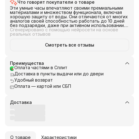
Что говорят покупатели о товаре
Эти умные часы впечатляют своими премиальными
материалами и множеством функционала, включая
хорошую защиту от воды. Они отличаются от многих
аналогов своей способностью работать до 10 дней
без подзарядки, даже при активном использовании. В
целом, эти часы подойдут для тех, кто ищет
Сгенерировано с помощью нейросети на основе
устройство с большим функционалом и долгим
реальных отзывов
временем работы от батареи.
Смотреть все отзывы
Преимущества
Оплата частями в Сплит
Доставка в пункты выдачи или до двери
Удобный возврат
Оплата — картой или СБП
Доставка
О товаре
Характеристики