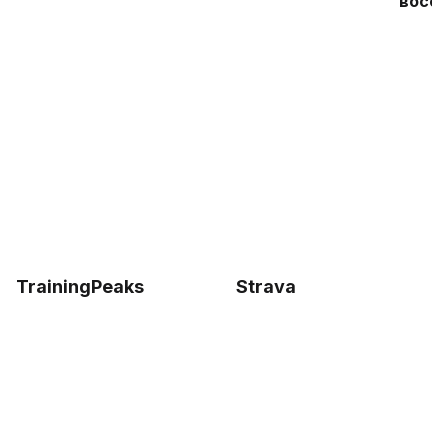
восст
TrainingPeaks
Strava