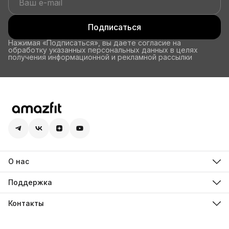
Подписаться
Нажимая «Подписаться», вы даете согласие на
обработку указанных персональных данных в целях
получения информационной и рекламной рассылки
О нас
О компании Amazfit
Технологии
Поддержка
Авторизованные партнеры
FAQ
Zepp OS
Обратная связь
Контакты
Блог Amazfit
Руководства по эксплуатации
Эл. почта
Видеоролики о продукции
info@ru.amazfit.com
Центр безопасности Zepp