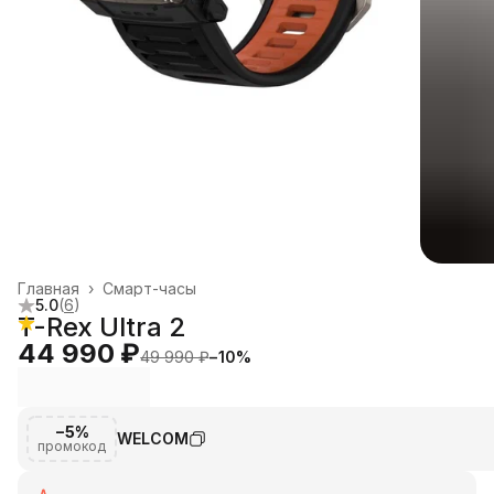
Главная
›
Смарт-часы
5.0
(
6
)
T-Rex Ultra 2
44 990 ₽
49 990 ₽
−
10
%
−5%
WELCOM
промокод