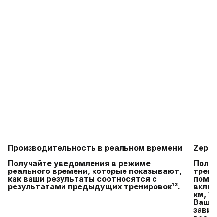
Производительность в реальном времени
Zepp 
Получайте уведомления в режиме
Полу
реального времени, которые показывают,
трени
как ваши результаты соотносятся с
помощ
результатами предыдущих тренировок¹².
включ
км, 1
Ваш п
завис