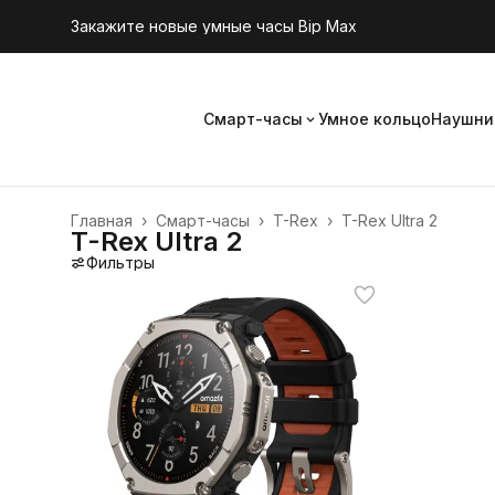
Закажите новые умные часы Bip Max
Смарт-часы
Умное кольцо
Наушни
Главная
›
Смарт-часы
›
T-Rex
›
T-Rex Ultra 2
T-Rex Ultra 2
Фильтры