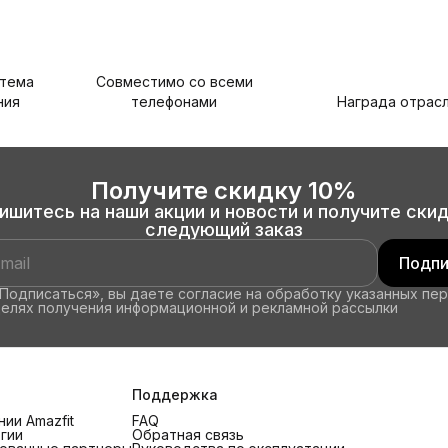
стема
Совместимо со всеми
ния
телефонами
Награда отрас
Получите скидку 10%
ишитесь на наши акции и новости и получите скид
следующий заказ
Подпи
Подписаться», вы даете согласие на обработку указанных пе
целях получения информационной и рекламной рассылки
Поддержка
ии Amazfit
FAQ
гии
Обратная связь