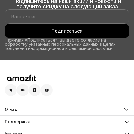
Подпишитесь на наши акции и новости и
получите скидку на следующий заказ
Подписаться
Нажимая «Подписаться», вы даете согласие на
обработку указанных персональных данных в целях
получения информационной и рекламной рассылки
О нас
О компании Amazfit
Технологии
Поддержка
Авторизованные партнеры
FAQ
Zepp OS
Обратная связь
Контакты