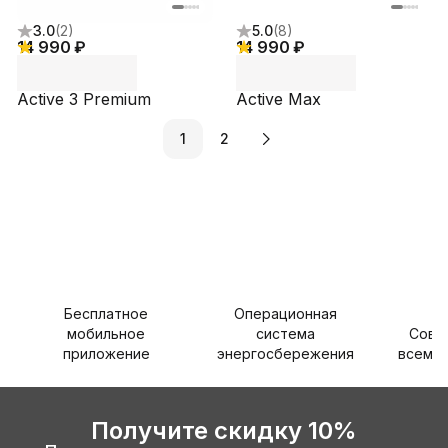
3.0
(
2
)
5.0
(
8
)
14 990 ₽
14 990 ₽
Active 3 Premium
Active Max
1
2
Бесплатное
Операционная
мобильное
система
Совм
приложение
энергосбережения
всеми 
Получите скидку 10%