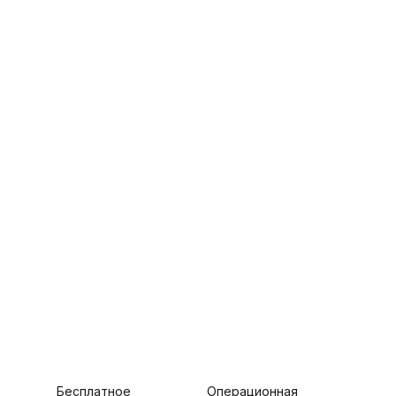
Что в коробке?
*Зарядный кабель USB-C в
комплект не входит.
Бесплатное
Операционная