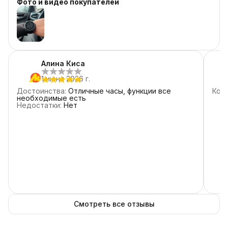
Фото и видео покупателей
4
звезды
1
3
звезды
0
2
звезды
0
1
звезда
0
Алина Киса
1 июня 2026 г.
Достоинства
:
Отличные часы, функции все
Ком
необходимые есть
Недостатки
:
Нет
Смотреть все отзывы