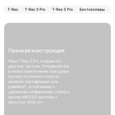
T-Rex
T-Rex 3 Pro
T-Rex 3 Pro
Бестселлеры
Н
Прочная конструкция
Часы T-Rex 3 Pro созданы по-
другому, как и вы. Отправляйтесь
в любое приключение благодаря
прочности военного класса¹,
двойной сертификации для
дайвинга², устойчивому к
царапинам сапфировому стеклу и
яркому AMOLED-дисплею с
яркостью 3000 нит.