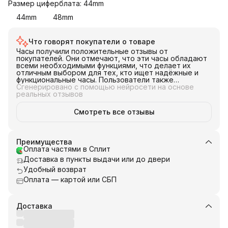
Размер циферблата: 44mm
44mm
48mm
Что говорят покупатели о товаре
Часы получили положительные отзывы от
покупателей. Они отмечают, что эти часы обладают
всеми необходимыми функциями, что делает их
отличным выбором для тех, кто ищет надёжные и
функциональные часы. Пользователи также
упоминают, что они довольны этими часами и
Сгенерировано с помощью нейросети на основе
считают их хорошими для занятий спортом.
реальных отзывов
Отмечается, что батарея в этих часах держит
отлично, что является важным качеством для
Смотреть все отзывы
активных пользователей. В целом, эти часы
представляют собой хороший выбор на
современном рынке, особенно для тех, кто ценит
соотношение цены и качества.
Преимущества
Оплата частями в Сплит
Доставка в пункты выдачи или до двери
Удобный возврат
Оплата — картой или СБП
Доставка