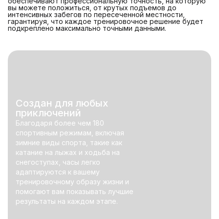
обеспечивают профессиональную точность, на которую
вы можете положиться, от крутых подъемов до
интенсивных забегов по пересеченной местности,
гарантируя, что каждое тренировочное решение будет
подкреплено максимально точными данными.
Создан для любых
приключений
Благодаря более чем 180
спортивным режимам, включая
зимние виды спорта, такие как
катание на лыжах и ходьба на
снегоступах, часы легко
адаптируются к вашему
тренировочному образу жизни и
помогают вам показывать лучшие
результаты на каждом этапе.