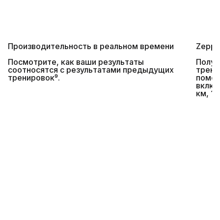
Производительность в реальном времени
Zepp 
Посмотрите, как ваши результаты
Получ
соотносятся с результатами предыдущих
трени
тренировок⁹.
помощ
включ
км, 1