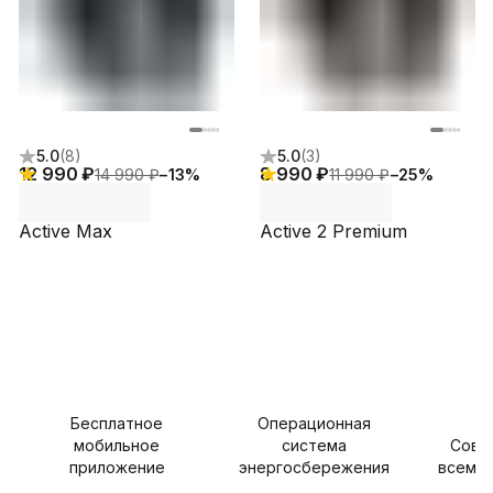
5.0
(
8
)
5.0
(
3
)
12 990 ₽
8 990 ₽
14 990 ₽
−
13
%
11 990 ₽
−
25
%
Active Max
Active 2 Premium
Бесплатное
Операционная
мобильное
система
Совм
приложение
энергосбережения
всеми 