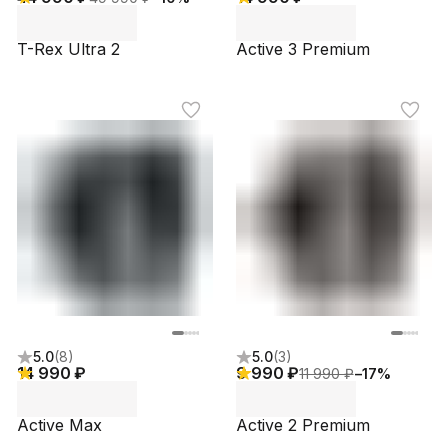
T-Rex Ultra 2
Active 3 Premium
5.0
(
8
)
5.0
(
3
)
14 990 ₽
9 990 ₽
11 990 ₽
−
17
%
Active Max
Active 2 Premium