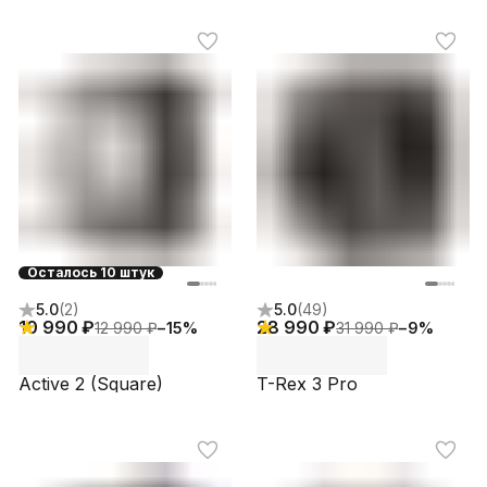
Осталось 10 штук
5.0
(
2
)
5.0
(
49
)
10 990 ₽
28 990 ₽
12 990 ₽
−
15
%
31 990 ₽
−
9
%
Active 2 (Square)
T-Rex 3 Pro