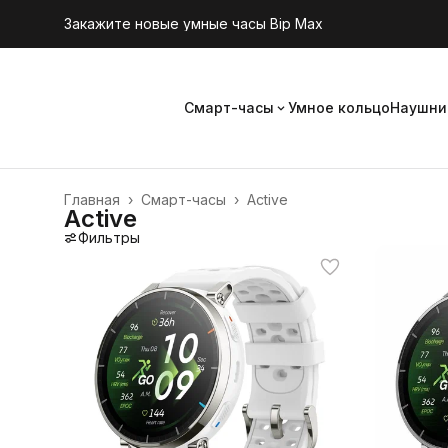
Закажите новые умные часы Bip Max
Смарт-часы
Умное кольцо
Наушни
Главная
›
Смарт-часы
›
Active
Active
Фильтры