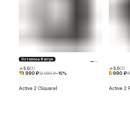
Осталось 8 штук
5.0
(
2
)
5.0
(
3
)
10 990 ₽
9 990 ₽
12 990 ₽
−
15
%
1
Active 2 (Square)
Active 2