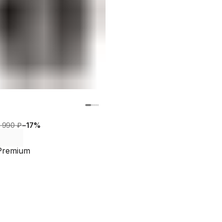
1 990 ₽
−
17
%
 Premium